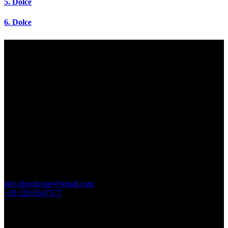
5. Dolce
6. Dolce
Orari di apertura
Lun-Mar: 12:00 – 15:00
Mer-Ven: 12:00 – 15:00 19:30-23:30
Sab: 19:30-23:30
Dom: Chiuso
Il Ristorante
Brescia —
Piazzale Spedali Civili 36
BS, 25123
info.ilporticone@gmail.com
+39 329 6547577
Links