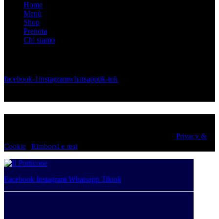
Home
Menù
Shop
Prenota
Chi siamo
Restiamo in contatto
facebook-1
instagram
whatsapp
tik-tok
Prenota un Tavolo
Il Porticone, tutti i diritti riservati. P. IVA 02817880988 |
Privacy &
Cookie
|
Rimborsi e resi
Facebook
Instagram
Whatsapp
Tiktok