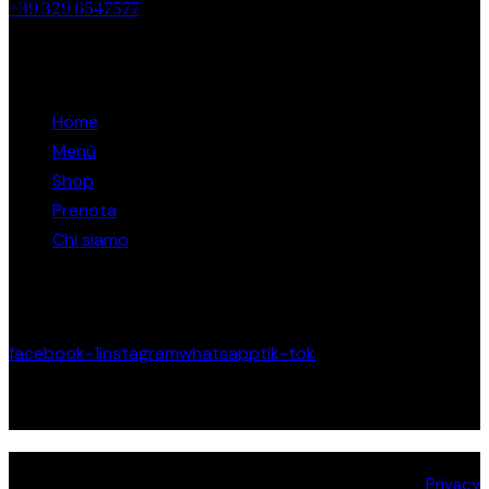
+39 329 6547577
Links
Home
Menù
Shop
Prenota
Chi siamo
Restiamo in contatto
facebook-1
instagram
whatsapp
tik-tok
Prenota un Tavolo
Il Porticone, tutti i diritti riservati. P. IVA 02817880988 |
Privacy