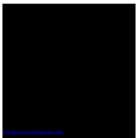
Orari di apertura
Lun-Mar: 12:00 – 15:00
Mer-Ven: 12:00 – 15:00 19:30-23:30
Sab: 19:30-23:30
Dom: Chiuso
Il Ristorante
Brescia —
Piazzale Spedali Civili 36
BS, 25123
info.ilporticone@gmail.com