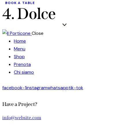
BOOK A TABLE
4. Dolce
Close
Home
Menu
Shop
Prenota
Chi siamo
facebook-1
instagram
whatsapp
tik-tok
Have a Project?
info@website.com