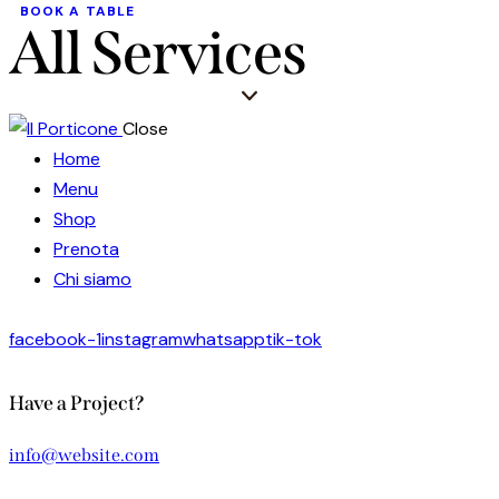
BOOK A TABLE
All Services
Close
Home
Menu
Shop
Prenota
Chi siamo
facebook-1
instagram
whatsapp
tik-tok
Have a Project?
info@website.com