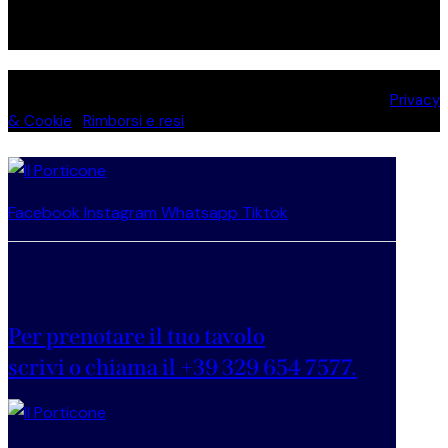
Prenota un Tavolo
Il Porticone, tutti i diritti riservati. P. IVA 02817880988 |
Privacy
& Cookie
|
Rimborsi e resi
Facebook
Instagram
Whatsapp
Tiktok
Per prenotare il tuo tavolo
scrivi o chiama il +39 329 654 7577.