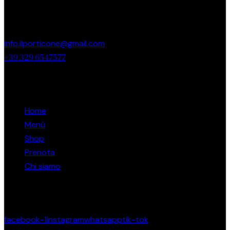
Piazzale Spedali Civili 36
BS, 25123
info.ilporticone@gmail.com
+39 329 6547577
Links
Home
Menù
Shop
Prenota
Chi siamo
Restiamo in contatto
facebook-1
instagram
whatsapp
tik-tok