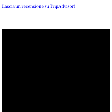
Lascia un recensione su TripAdvisor!
Orari di apertura
Lun-Mar: 12:00 – 15:00
Mer-Ven: 12:00 – 15:00 19:30-23:30
Sab: 19:30-23:30
Dom: Chiuso
Il Ristorante
Brescia —