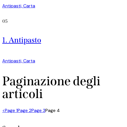
Antipasti,
Carta
05
1. Antipasto
Antipasti,
Carta
Paginazione degli
articoli
<
Page
1
Page
2
Page
3
Page
4