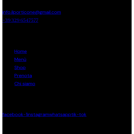
info.ilporticone@gmail.com
+39 329 6547577
Links
Home
Menù
Shop
Prenota
Chi siamo
Restiamo in contatto
facebook-1
instagram
whatsapp
tik-tok
Prenota un Tavolo