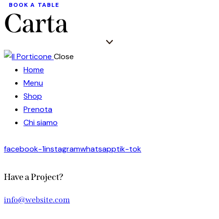
BOOK A TABLE
Carta
Close
Home
Menu
Shop
Prenota
Chi siamo
facebook-1
instagram
whatsapp
tik-tok
Have a Project?
info@website.com