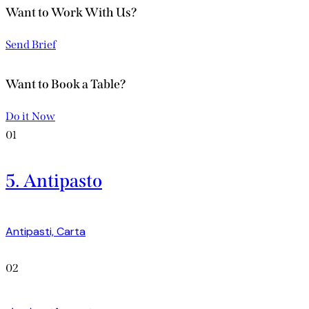
Want to Work With Us?
Send Brief
Want to Book a Table?
Do it Now
01
5. Antipasto
Antipasti,
Carta
02